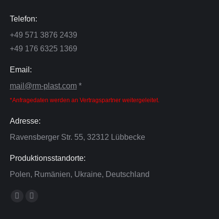
Telefon:
+49 571 3876 2439
+49 176 6325 1369
Email:
mail@rm-plast.com
*
*Anfragedaten werden an Vertragspartner weitergeleitet.
Adresse:
Ravensberger Str. 55, 32312 Lübbecke
Produktionsstandorte:
Polen, Rumänien, Ukraine, Deutschland
Finden Sie uns auf:
YouTube
E-
page
Mail